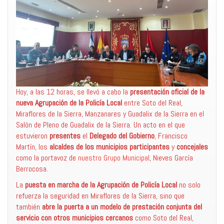
Hoy, a las 12 horas, se llevó a cabo la
presentación oficial de la
nueva Agrupación de la Policía Local
entre Soto del Real,
Miraflores de la Sierra, Manzanares y Guadalix de la Sierra en el
Salón de Pleno de Guadalix de la Sierra. Un acto en el que
estuvieron
presentes
el
Delegado del Gobierno
, Francisco
Martín, los
alcaldes de los municipios participantes
y
concejales
como la portavoz de
nuestro Grupo Municipal
, Nieves García
Berrocosa.
La
puesta en marcha de la Agrupación de Policía Local
no solo
refuerza la seguridad en Miraflores de la Sierra, sino que
también
abre la puerta a un modelo de prestación conjunta del
servicio con otros municipios cercanos
como Soto del Real,