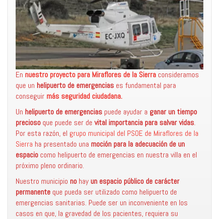
En
nuestro proyecto para Miraflores de la Sierra
consideramos
que un
helipuerto de emergencias
es fundamental para
conseguir
más seguridad ciudadana.
Un
helipuerto de emergencias
puede ayudar a
ganar un tiempo
precioso
que puede ser de
vital importancia para salvar vidas
.
Por esta razón, el
grupo municipal del PSOE de Miraflores de la
Sierra
ha presentado una
moción para la adecuación de un
espacio
como helipuerto de emergencias en nuestra villa en el
próximo pleno ordinario.
Nuestro municipio
no
hay
un espacio público de carácter
permanente
que pueda ser utilizado como helipuerto de
emergencias sanitarias. Puede ser un inconveniente en los
casos en que, la gravedad de los pacientes, requiera su