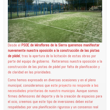
Desde el
PSOE de Miraflores de la Sierra
queremos manifestar
nuevamente nuestra oposición a la construcción de las pistas
de pádel
, tras la apertura de la licitación de estas obras por
parte del equipo de gobierno. Reiteramos nuestra oposición a la
construcción de las pistas de pádel por falta de planificación y
de claridad en las prioridades.
Como hemos expresado en diversas ocasiones y en el pleno
municipal, consideramos que
este proyecto no responde a las
necesidades prioritarias de nuestro municipio
. Aunque somos
firmes defensores del deporte y de la creación de espacios para
el ocio, creemos que este tipo de inversiones deben estar
respaldadas por una planificación rigurosa y un consenso real