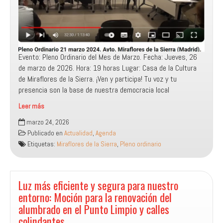
mejora
del
alumbrado
Evento: Pleno Ordinario del Mes de Marzo. Fecha: Jueves, 26
de marzo de 2026. Hora: 19 horas Lugar: Casa de la Cultura
de Miraflores de la Sierra. ¡Ven y participa! Tu voz y tu
presencia son la base de nuestra democracia local
Leer más
Pleno
marzo 24, 2026
Ordinario
Publicado en
Actualidad
,
Agenda
del
Etiquetas:
Miraflores de la Sierra
,
Pleno ordinario
26
de
marzo
Luz más eficiente y segura para nuestro
entorno: Moción para la renovación del
alumbrado en el Punto Limpio y calles
colindantes