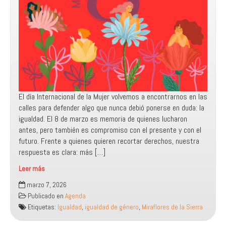
El día Internacional de la Mujer volvemos a encontrarnos en las
calles para defender algo que nunca debió ponerse en duda: la
igualdad. El 8 de marzo es memoria de quienes lucharon
antes, pero también es compromiso con el presente y con el
futuro. Frente a quienes quieren recortar derechos, nuestra
respuesta es clara: más […]
Leer más
Día
marzo 7, 2026
Internacional
Publicado en
Agenda
de
Etiquetas:
Igualdad
,
igualdad de género
,
Miraflores de la Sierra
la
Mujer