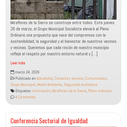
Miraflores de la Sierra se construye entre todos. Este jueves
26 de marzo, el Grupo Municipal Socialista elevará al Pleno
Ordinario una propuesta que nace del compromiso con la
sostenibilidad, la seguridad y el bienestar de nuestros vecinos
y vecinas. Queremos que cada rincón de nuestro municipio
refleje el respeto por nuestro entorno natural y […]
Leer más
Luz
marzo 24, 2026
más
Publicado en
Actualidad
,
Cercanía y servicio
,
Comunicados
,
eficiente
Grupo Municipal
,
Medio Ambiente
,
Seguridad ciudadana
y
Etiquetas:
iluminación
,
Miraflores de la Sierra
,
Pleno ordinario
segura
4 Comments
para
nuestro
entorno:
Moción
Conferencia Sectorial de Igualdad
para