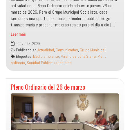
actividad en el Pleno Ordinario celebrado este jueves 26 de
marzo de 2026. Para el Grupo Municipal Socialista, cada
sesión es una oportunidad para defender lo público, exigir
transparencia y proponer mejoras reales para el día a día […]
Leer más
El
marzo 26, 2026
Grupo
Publicado en
Actualidad
,
Comunicados
,
Grupo Municipal
Municipal
Etiquetas:
Medio ambiente
,
Miraflores de la Sierra
,
Pleno
Socialista
ordinario
,
Sanidad Pública
,
urbanismo
de
Miraflores
de
la
Pleno Ordinario del 26 de marzo
Sierra
defiende
la
gestión
pública
y
la