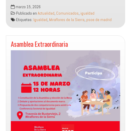
Miraflores
marzo 15, 2026
de
Publicado en
Actualidad
,
Comunicados
,
igualdad
la
Etiquetas:
Igualdad
,
Miraflores de la Sierra
,
psoe de madrid
Sierra
alza
la
voz,
Asamblea Extraordinaria
el
socialismo
rural
impulsa
un
Madrid
feminista
y
con
derechos
desde
la
base