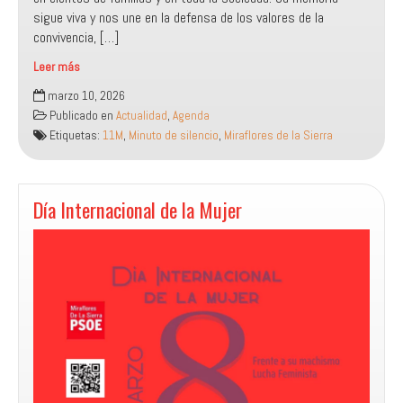
sigue viva y nos une en la defensa de los valores de la
convivencia, […]
Leer más
Minuto
marzo 10, 2026
de
Publicado en
Actualidad
,
Agenda
Silencio
Etiquetas:
11M
,
Minuto de silencio
,
Miraflores de la Sierra
por
el
11M
Día Internacional de la Mujer