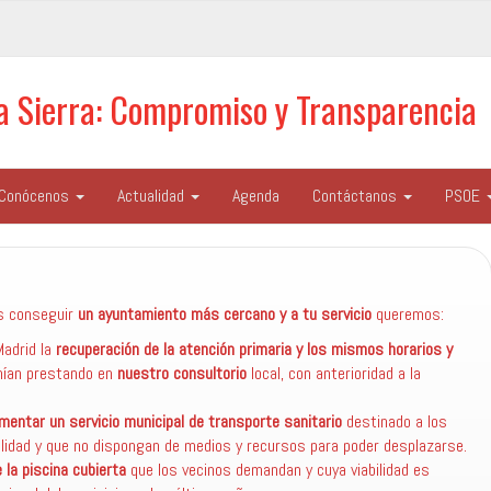
la Sierra: Compromiso y Transparencia
Conócenos
Actualidad
Agenda
Contáctanos
PSOE
 conseguir
un ayuntamiento más cercano y a tu servicio
queremos:
Madrid la
recuperación de la atención primaria y los mismos horarios y
nían prestando en
nuestro consultorio
local, con anterioridad a la
ementar un servicio municipal de transporte sanitario
destinado a los
lidad y que no dispongan de medios y recursos para poder desplazarse.
 la piscina cubierta
que los vecinos demandan y cuya viabilidad es