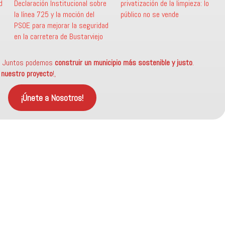
d
Declaración Institucional sobre
privatización de la limpieza: lo
la línea 725 y la moción del
público no se vende
PSOE para mejorar la seguridad
en la carretera de Bustarviejo
? Juntos podemos
construir un municipio más sostenible
y justo
.
a nuestro proyecto
!,
¡Únete a Nosotros!