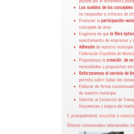
posible por el incremento pob
Los sueldos de los concejale
no responden a criterios de i
Promover la
participación veci
concejalía de área.
Exigencia de que
la fibra ópti
asentamiento de empresas y a
Adhesión
de nuestro municipio
Federación Española de Municip
Proponemos la
creación de un
necesidades y propuestas encami
Reforzaremos el servicio de lim
permita cubrir todas las zonas
Elaborar de forma consensua
de nuestro municipio.
Solicitar al Consorcio de Tra
frecuencias y mejora del mant
Y, principalmente,
escuchar a nuestro
Últimos comunicados relacionados con