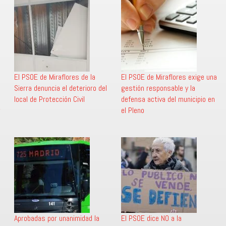
El PSOE de Miraflores de la
El PSOE de Miraflores exige una
Sierra denuncia el deterioro del
gestión responsable y la
local de Protección Civil
defensa activa del municipio en
el Pleno
Aprobadas por unanimidad la
El PSOE dice NO a la