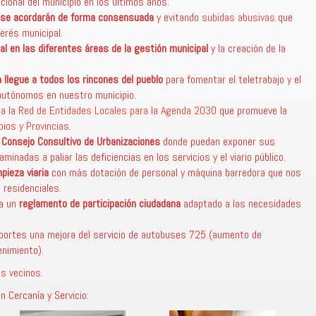
lacional del municipio en los últimos años.
s se acordarán de forma consensuada
y evitando
subidas abusivas
que
nterés municipal.
nal en las diferentes áreas de la gestión municipal
y la creación de la
ca llegue a todos los rincones del pueblo
para fomentar el teletrabajo y el
utónomos en nuestro municipio.
 a la
Red de Entidades Locales para la Agenda 2030
que promueve la
ios y Provincias
.
 Consejo Consultivo de Urbanizaciones
donde puedan exponer sus
nadas a paliar las deficiencias en los servicios y el viario público.
pieza viaria
con más dotación de personal y máquina barredora que nos
 residenciales.
da un
reglamento de participación ciudadana
adaptado a las necesidades
nsportes una mejora del servicio de autobuses 725 (aumento de
enimiento).
s vecinos.
 Cercanía y Servicio: