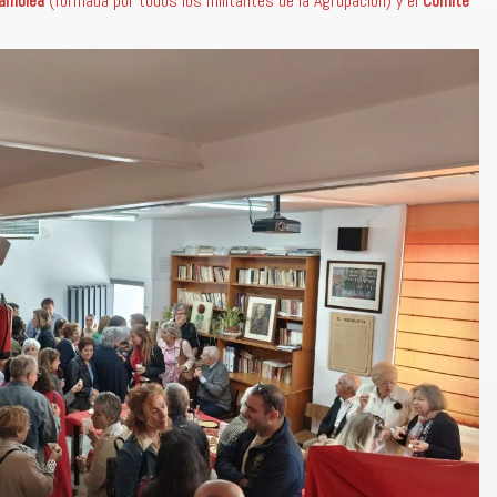
samblea
(formada por todos los militantes de la Agrupación) y el
Comité