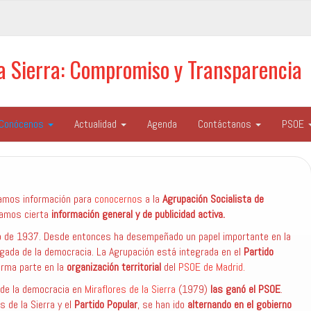
la Sierra: Compromiso y Transparencia
Conócenos
Actualidad
Agenda
Contáctanos
PSOE
damos información para
conocernos
a la
Agrupación Socialista de
tamos cierta
información general y de publicidad activa.
o de 1937. Desde entonces ha desempeñado un papel importante en la
legada de la democracia. La Agrupación está integrada en el
Partido
orma parte en la
organización territorial
del
PSOE de Madrid.
de la democracia en
Miraflores de la Sierra
(1979)
las ganó el PSOE
.
s de la Sierra y el
Partido Popular
, se han ido
alternando en el gobierno