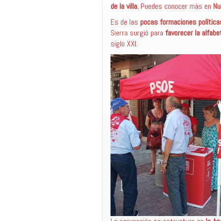
de la villa.
Puedes conocer más en
Nu
Es de las
pocas formaciones políticas
Sierra
surgió para
favorecer la alfabe
siglo XXI.