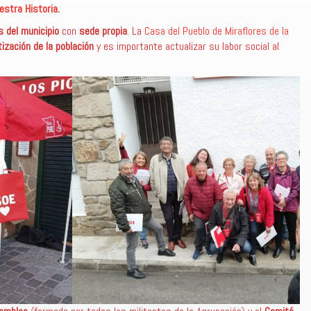
estra Historia.
 del municipio
con
sede propia
. La
Casa del Pueblo de Miraflores de la
tización de la población
y es importante actualizar su labor social al