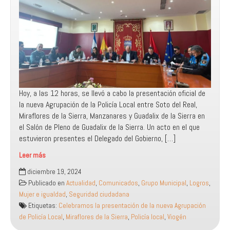
Hoy, a las 12 horas, se llevó a cabo la presentación oficial de
la nueva Agrupación de la Policía Local entre Soto del Real,
Miraflores de la Sierra, Manzanares y Guadalix de la Sierra en
el Salón de Pleno de Guadalix de la Sierra. Un acto en el que
estuvieron presentes el Delegado del Gobierno, […]
Leer más
Celebramos
diciembre 19, 2024
la
Publicado en
Actualidad
,
Comunicados
,
Grupo Municipal
,
Logros
,
presentación
Mujer e igualdad
,
Seguridad ciudadana
de
Etiquetas:
Celebramos la presentación de la nueva Agrupación
la
de Policía Local
,
Miraflores de la Sierra
,
Policía local
,
Viogén
nueva