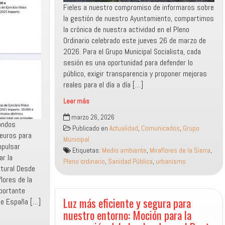
Fieles a nuestro compromiso de informaros sobre
la gestión de nuestro Ayuntamiento, compartimos
la crónica de nuestra actividad en el Pleno
Ordinario celebrado este jueves 26 de marzo de
2026. Para el Grupo Municipal Socialista, cada
sesión es una oportunidad para defender lo
público, exigir transparencia y proponer mejoras
reales para el día a día […]
Leer más
El
marzo 26, 2026
Grupo
fondos
Publicado en
Actualidad
,
Comunicados
,
Grupo
Municipal
 euros para
Municipal
Socialista
mpulsar
Etiquetas:
Medio ambiente
,
Miraflores de la Sierra
,
de
ar la
Pleno ordinario
,
Sanidad Pública
,
urbanismo
Miraflores
atural Desde
de
flores de la
la
mportante
Sierra
Luz más eficiente y segura para
de España […]
defiende
nuestro entorno: Moción para la
la