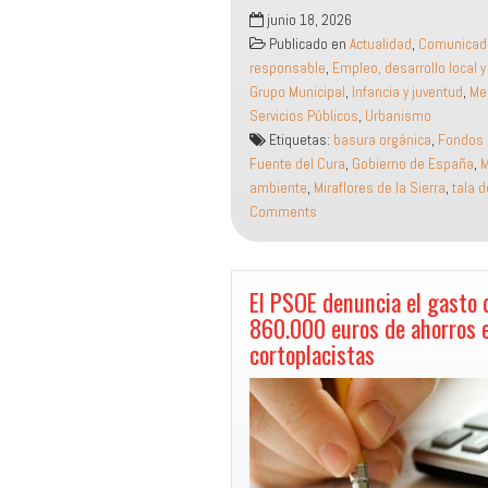
El
junio 18, 2026
Gobierno
Publicado en
Actualidad
,
Comunicad
de
responsable
,
Empleo, desarrollo local y
España
Grupo Municipal
,
Infancia y juventud
,
Me
propició
Servicios Públicos
,
Urbanismo
1,38
Etiquetas:
basura orgánica
,
Fondos 
millones
Fuente del Cura
,
Gobierno de España
,
M
para
ambiente
,
Miraflores de la Sierra
,
tala 
modernizar
Comments
Miraflores
de
la
Sierra
El PSOE denuncia el gasto 
860.000 euros de ahorros 
cortoplacistas