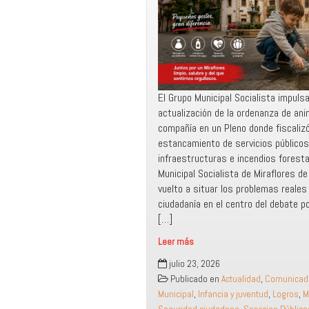
El Grupo Municipal Socialista impulsa
actualización de la ordenanza de an
compañía en un Pleno donde fiscalizó
estancamiento de servicios públicos
infraestructuras e incendios forestal
Municipal Socialista de Miraflores de 
vuelto a situar los problemas reales 
ciudadanía en el centro del debate pol
[…]
Leer más
El
julio 23, 2026
PSOE
Publicado en
Actualidad
,
Comunicad
logra
Municipal
,
Infancia y juventud
,
Logros
,
M
el