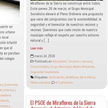
Miraflores de la Sierra se construye entre todos.
Este jueves 26 de marzo, el Grupo Municipal
Socialista elevará al Pleno Ordinario una propuesta
que nace del compromiso con la sostenibilidad, la
seguridad y el bienestar de nuestros vecinos y
nvertir en
vecinas. Queremos que cada rincón de nuestro
asco urbano
municipio refleje el respeto por nuestro entorno
 local.
natural y […]
ión Infantil
an que el
Leer más
nte en parches
Luz
marzo 24, 2026
del colegio
más
Publicado en
Actualidad
,
Cercanía y servicio
,
eficiente
Comunicados
,
Grupo Municipal
,
Medio Ambiente
,
y
Seguridad ciudadana
segura
Etiquetas:
iluminación
,
Miraflores de la Sierra
,
para
Pleno ordinario
4 Comments
nuestro
os
,
Economía
entorno:
al
,
Infancia y
Moción
iudadana
para
El PSOE de Miraflores de la Sierra
nfantil
,
la
roces y