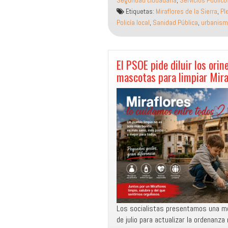
Seguridad ciudadana
,
Servicios Público
consenso
Etiquetas:
Miraflores de la Sierra
,
Pl
para
Policía local
,
Sanidad Pública
,
urbanis
obligar
a
diluir
los
El PSOE pide diluir los orin
orines
mascotas para limpiar Mira
caninos
y
pide
cuentas
al
Gobierno
por
los
retrasos
en
emergencias
Los socialistas presentamos una mo
de julio para actualizar la ordenanza