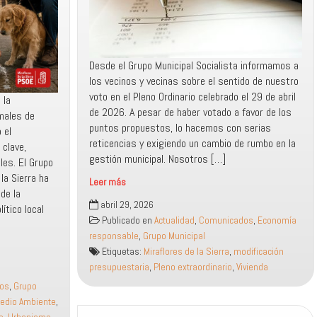
Desde el Grupo Municipal Socialista informamos a
los vecinos y vecinas sobre el sentido de nuestro
voto en el Pleno Ordinario celebrado el 29 de abril
 la
de 2026. A pesar de haber votado a favor de los
imales de
puntos propuestos, lo hacemos con serias
 el
reticencias y exigiendo un cambio de rumbo en la
 clave,
gestión municipal. Nosotros […]
es. ​El Grupo
la Sierra ha
Leer más
de la
El
abril 29, 2026
ítico local
PSOE
Publicado en
Actualidad
,
Comunicados
,
Economía
de
responsable
,
Grupo Municipal
Miraflores
Etiquetas:
Miraflores de la Sierra
,
modificación
denuncia
presupuestaria
,
Pleno extraordinario
,
Vivienda
la
os
,
Grupo
falta
edio Ambiente
,
de