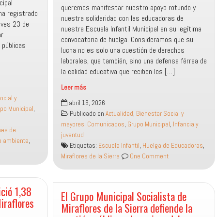
cipal
queremos manifestar nuestro apoyo rotundo y
 ha registrado
nuestra solidaridad con las educadoras de
ueves 23 de
nuestra Escuela Infantil Municipal en su legítima
ar
convocatoria de huelga. Consideramos que su
 públicas
lucha no es solo una cuestión de derechos
laborales, que también, sino una defensa férrea de
la calidad educativa que reciben los […]
Leer más
«Cuidar
ocial y
abril 16, 2026
a
po Municipal
,
Publicado en
Actualidad
,
Bienestar Social y
quienes
mayores
,
Comunicados
,
Grupo Municipal
,
Infancia y
educan»:
ines de
juventud
El
o ambiente
,
Etiquetas:
Escuela Infantil
,
Huelga de Educadoras
,
PSOE
Miraflores de la Sierra
One Comment
apoya
a
las
ició 1,38
trabajadoras
El Grupo Municipal Socialista de
iraflores
de
Miraflores de la Sierra defiende la
la