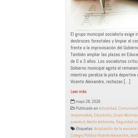
​El grupo municipal socialista exige i
desbroces forestales y limpiar el c
frente a la improvisación del Gobierno
También ampliar las plazas en Educac
de 0 a 3 años. Los socialistas critic
Gobierno municipal agote el remane
mientras paraliza la pista deportiva 
Vicente Aleixandre, rechazan […]
Leer más
El
mayo 28, 2026
PSOE
Publicado en
Actualidad
,
Comunicad
denuncia
responsable
,
Educación
,
Grupo Municip
el
juventud
,
Medio Ambiente
,
Seguridad c
gasto
Etiquetas:
Ampliación de la escuela i
de
Colegio Público Vicente Aleixandre
,
desb