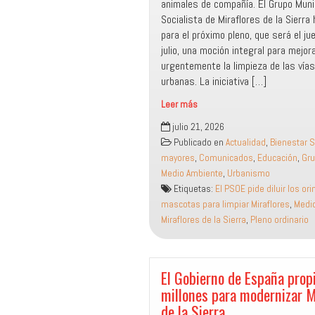
animales de compañía. El Grupo Muni
Socialista de Miraflores de la Sierra
para el próximo pleno, que será el j
julio, una moción integral para mejor
urgentemente la limpieza de las vías
urbanas. La iniciativa […]
Leer más
El
julio 21, 2026
PSOE
Publicado en
Actualidad
,
Bienestar S
pide
mayores
,
Comunicados
,
Educación
,
Gru
diluir
Medio Ambiente
,
Urbanismo
los
Etiquetas:
El PSOE pide diluir los or
orines
mascotas para limpiar Miraflores
,
Medi
de
Miraflores de la Sierra
,
Pleno ordinario
mascotas
para
limpiar
Miraflores
El Gobierno de España prop
millones para modernizar M
de la Sierra