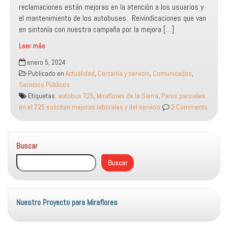
reclamaciones están mejoras en la atención a los usuarios y
el mantenimiento de los autobuses. Reivindicaciones que van
en sintonía con nuestra campaña por la mejora […]
Leer más
Paros
enero 5, 2024
parciales
Publicado en
Actualidad
,
Cercanía y servicio
,
Comunicados
,
en
Servicios Públicos
el
Etiquetas:
autobus 725
,
Miraflores de la Sierra
,
Paros parciales
725
en el 725 solicitan mejoras laborales y del servicio
2 Comments
para
solicitar
mejoras
Buscar
del
servicio
Buscar
y
laborales
Nuestro Proyecto para Miraflores