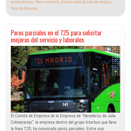
extraordinario
,
Pleno ordinario
,
Subida salarial
,
tala de chopos
,
seguir
Tasa de Basuras
trabajando
en
2024
Paros parciales en el 725 para solicitar
mejoras del servicio y laborales
El Comité de Empresa de la Empresa de “Herederos de Julia
Colmenarejo”, la empresa dentro del grupo Interbus que lleva
la línea 725, ha convocado paros parciales. Entre sus