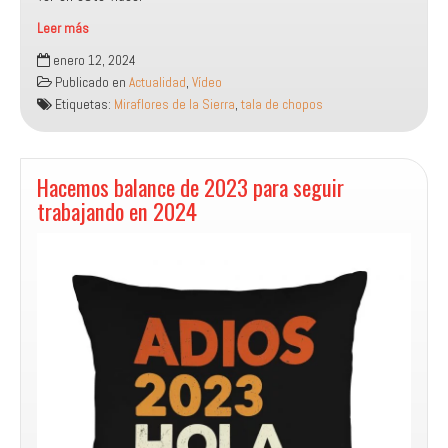
Leer más
El
enero 12, 2024
Ayuntamiento
Publicado en
Actualidad
,
Vídeo
de
Etiquetas:
Miraflores de la Sierra
,
tala de chopos
Miraflores
consuma
la
tala
Hacemos balance de 2023 para seguir
de
trabajando en 2024
los
chopos
sanos