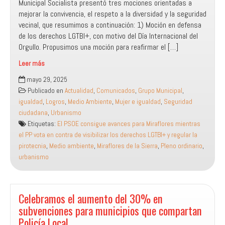
Municipal Socialista presentó tres mociones orientadas a
mejorar la convivencia, el respeto a la diversidad y la seguridad
vecinal, que resumimos a continuación: 1) Moción en defensa
de los derechos LGTBI+, con motivo del Día Internacional del
Orgullo. Propusimos una moción para reafirmar el […]
Leer más
El
mayo 29, 2025
PSOE
Publicado en
Actualidad
,
Comunicados
,
Grupo Municipal
,
consigue
igualdad
,
Logros
,
Medio Ambiente
,
Mujer e igualdad
,
Seguridad
avances
ciudadana
,
Urbanismo
para
Etiquetas:
El PSOE consigue avances para Miraflores mientras
Miraflores
el PP vota en contra de visibilizar los derechos LGTBI+ y regular la
mientras
pirotecnia
,
Medio ambiente
,
Miraflores de la Sierra
,
Pleno ordinario
,
el
urbanismo
PP
vota
en
contra
Celebramos el aumento del 30% en
de
subvenciones para municipios que compartan
visibilizar
Policía Local