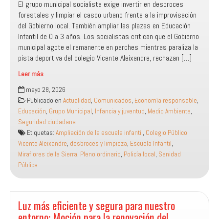
​El grupo municipal socialista exige invertir en desbroces
forestales y limpiar el casco urbano frente a la improvisación
del Gobierno local. También ampliar las plazas en Educación
Infantil de 0 a 3 años. Los socialistas critican que el Gobierno
municipal agote el remanente en parches mientras paraliza la
pista deportiva del colegio Vicente Aleixandre, rechazan […]
Leer más
El
mayo 28, 2026
PSOE
Publicado en
Actualidad
,
Comunicados
,
Economía responsable
,
denuncia
Educación
,
Grupo Municipal
,
Infancia y juventud
,
Medio Ambiente
,
el
Seguridad ciudadana
gasto
Etiquetas:
Ampliación de la escuela infantil
,
Colegio Público
de
Vicente Aleixandre
,
desbroces y limpieza
,
Escuela Infantil
,
860.000
Miraflores de la Sierra
,
Pleno ordinario
,
Policía local
,
Sanidad
euros
Pública
de
ahorros
en
parches
Luz más eficiente y segura para nuestro
cortoplacistas
entorno: Moción para la renovación del