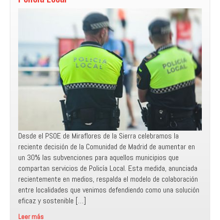
los
derechos
LGTBI+
y
regular
la
pirotecnia
Desde el PSOE de Miraflores de la Sierra celebramos la
reciente decisión de la Comunidad de Madrid de aumentar en
un 30% las subvenciones para aquellos municipios que
compartan servicios de Policía Local. Esta medida, anunciada
recientemente en medios, respalda el modelo de colaboración
entre localidades que venimos defendiendo como una solución
eficaz y sostenible […]
Leer más