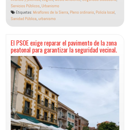
el
Servicios Públicos
,
Urbanismo
consenso
Etiquetas:
Miraflores de la Sierra
,
Pleno ordinario
,
Policía local
,
para
Sanidad Pública
,
urbanismo
obligar
a
diluir
los
El PSOE exige reparar el pavimento de la zona
orines
peatonal para garantizar la seguridad vecinal.
caninos
y
pide
cuentas
al
Gobierno
por
los
retrasos
en
emergencias