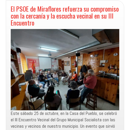
Sierra
denuncia
El PSOE de Miraflores refuerza su compromiso
el
con la cercanía y la escucha vecinal en su III
deterioro
Encuentro
del
local
de
Protección
Civil
Este sábado 25 de octubre, en la Casa del Pueblo, se celebró
el III Encuentro Vecinal del Grupo Municipal Socialista con las
vecinas y vecinos de nuestro municipio. Un evento que sirvió