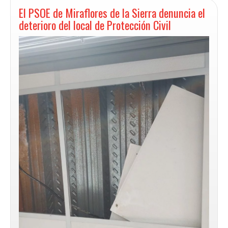
Moción
El PSOE de Miraflores de la Sierra denuncia el
para
deterioro del local de Protección Civil
la
renovación
del
alumbrado
en
el
Punto
Limpio
y
calles
colindantes