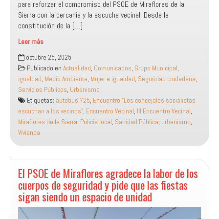
para reforzar el compromiso del PSOE de Miraflores de la
Sierra con la cercanía y la escucha vecinal. Desde la
constitución de la […]
Leer más
El
octubre 25, 2025
PSOE
Publicado en
Actualidad
,
Comunicados
,
Grupo Municipal
,
de
igualdad
,
Medio Ambiente
,
Mujer e igualdad
,
Seguridad ciudadana
,
Miraflores
Servicios Públicos
,
Urbanismo
refuerza
Etiquetas:
autobus 725
,
Encuentro "Los concejales socialistas
su
escuchan a los vecinos"
,
Encuentro Vecinal
,
III Encuentro Vecinal
,
compromiso
Miraflores de la Sierra
,
Policía local
,
Sanidad Pública
,
urbanismo
,
con
Vivienda
la
cercanía
y
la
El PSOE de Miraflores agradece la labor de los
escucha
cuerpos de seguridad y pide que las fiestas
vecinal
sigan siendo un espacio de unidad
en
su