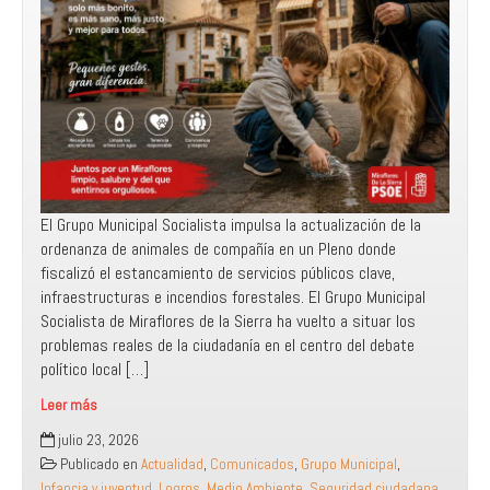
El Grupo Municipal Socialista impulsa la actualización de la
ordenanza de animales de compañía en un Pleno donde
fiscalizó el estancamiento de servicios públicos clave,
infraestructuras e incendios forestales. ​El Grupo Municipal
Socialista de Miraflores de la Sierra ha vuelto a situar los
problemas reales de la ciudadanía en el centro del debate
político local […]
Leer más
El
julio 23, 2026
PSOE
Publicado en
Actualidad
,
Comunicados
,
Grupo Municipal
,
logra
Infancia y juventud
,
Logros
,
Medio Ambiente
,
Seguridad ciudadana
,