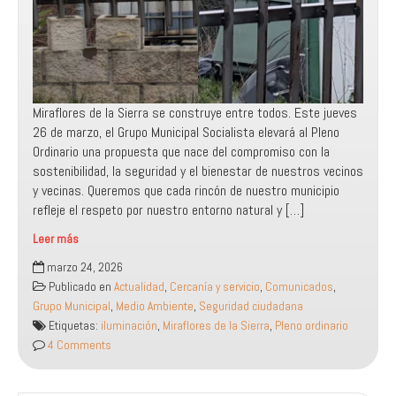
Miraflores de la Sierra se construye entre todos. Este jueves
26 de marzo, el Grupo Municipal Socialista elevará al Pleno
Ordinario una propuesta que nace del compromiso con la
sostenibilidad, la seguridad y el bienestar de nuestros vecinos
y vecinas. Queremos que cada rincón de nuestro municipio
refleje el respeto por nuestro entorno natural y […]
Leer más
Luz
marzo 24, 2026
más
Publicado en
Actualidad
,
Cercanía y servicio
,
Comunicados
,
eficiente
Grupo Municipal
,
Medio Ambiente
,
Seguridad ciudadana
y
Etiquetas:
iluminación
,
Miraflores de la Sierra
,
Pleno ordinario
segura
4 Comments
para
nuestro
entorno: