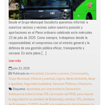
de
unidad
Desde el Grupo Municipal Socialista queremos informar a
nuestros vecinos y vecinas sobre nuestra posición y
aportaciones en el Pleno ordinario celebrado este miércoles
23 de julio de 2025. Como siempre, trabajamos desde la
responsabilidad, el compromiso con el interés general y la
defensa de una gestión pública eficaz, transparente y
cercana. En este pleno […]
Leer más
Aprobadas
julio 23, 2025
por
Publicado en
Actualidad
,
Cercanía y servicio
,
Comunicados
,
unanimidad
Grupo Municipal
,
Infancia y juventud
,
Logros
,
Medio Ambiente
,
Mujer
la
e igualdad
,
Seguridad ciudadana
,
Servicios Públicos
,
Urbanismo
Declaración
Etiquetas:
Aprobadas por unanimidad la Declaración
Institucional
Institucional sobre la línea 725 y la moción del PSOE para mejorar
sobre
la seguridad en la carretera de Bustarviejo
,
autobus 725
,
carretera
la
de Bustarviejo
,
El PSOE dice NO a la privatización de la limpieza: lo