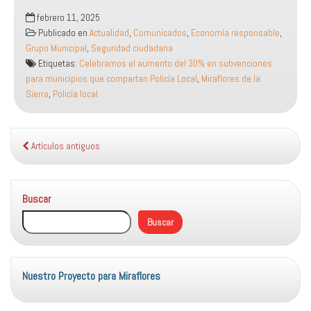
Celebramos
febrero 11, 2025
el
Publicado en
Actualidad
,
Comunicados
,
Economía responsable
,
aumento
Grupo Municipal
,
Seguridad ciudadana
del
Etiquetas:
Celebramos el aumento del 30% en subvenciones
30%
para municipios que compartan Policía Local
,
Miraflores de la
en
Sierra
,
Policía local
subvenciones
para
municipios
que
Artículos antiguos
compartan
Policía
Local
Buscar
Buscar
Nuestro Proyecto para Miraflores