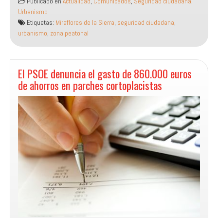
Publicado en
Actualidad
,
Comunicados
,
Seguridad ciudadana
,
exige
Urbanismo
reparar
Etiquetas:
Miraflores de la Sierra
,
seguridad ciudadana
,
el
urbanismo
,
zona peatonal
pavimento
de
la
zona
El PSOE denuncia el gasto de 860.000 euros
peatonal
de ahorros en parches cortoplacistas
para
garantizar
la
seguridad
vecinal.