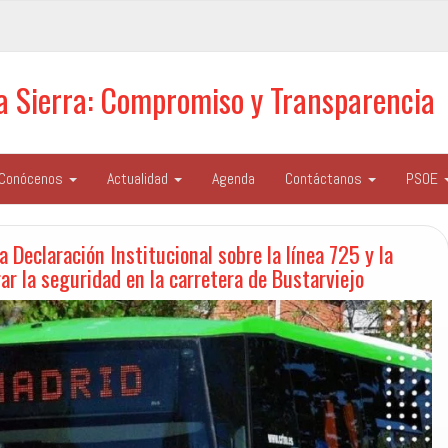
la Sierra: Compromiso y Transparencia
Conócenos
Actualidad
Agenda
Contáctanos
PSOE
 Declaración Institucional sobre la línea 725 y la
r la seguridad en la carretera de Bustarviejo