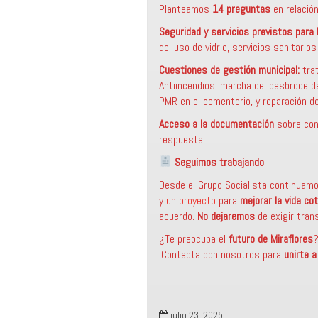
Planteamos
14 preguntas
en relación
Seguridad y servicios previstos para
del uso de vidrio, servicios sanitari
Cuestiones de gestión municipal:
trat
Antiincendios, marcha del desbroce d
PMR en el cementerio, y reparación de
Acceso a la documentación
sobre con
respuesta.
Seguimos trabajando
Desde el Grupo Socialista continua
y
un proyecto
para
mejorar la vida co
acuerdo.
No dejaremos
de exigir tran
¿Te preocupa el
futuro de Miraflores
¡Contacta con nosotros para
unirte 
julio 23, 2025