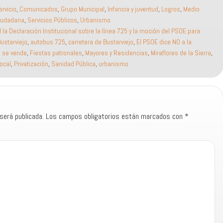
ervicio
,
Comunicados
,
Grupo Municipal
,
Infancia y juventud
,
Logros
,
Medio
iudadana
,
Servicios Públicos
,
Urbanismo
a Declaración Institucional sobre la línea 725 y la moción del PSOE para
Bustarviejo
,
autobus 725
,
carretera de Bustarviejo
,
El PSOE dice NO a la
no se vende
,
Fiestas patronales
,
Mayores y Residencias
,
Miraflores de la Sierra
,
local
,
Privatización
,
Sanidad Pública
,
urbanismo
será publicada.
Los campos obligatorios están marcados con
*