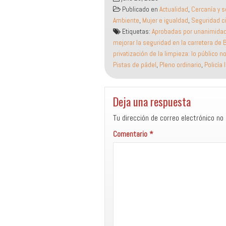
Publicado en
Actualidad
,
Cercanía y s
Ambiente
,
Mujer e igualdad
,
Seguridad c
Etiquetas:
Aprobadas por unanimidad l
mejorar la seguridad en la carretera de 
privatización de la limpieza: lo público 
Pistas de pádel
,
Pleno ordinario
,
Policía 
Deja una respuesta
Tu dirección de correo electrónico no 
Comentario
*