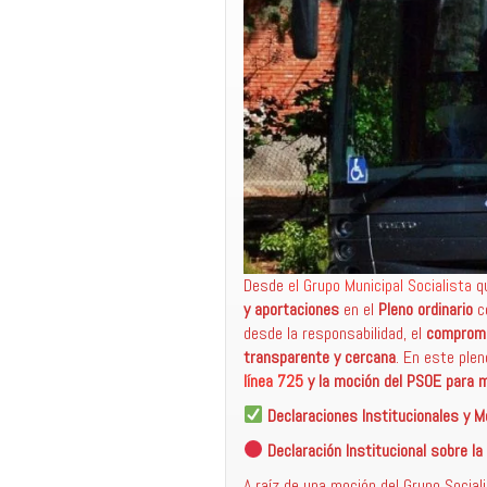
Desde
el Grupo Municipal Socialista
qu
y aportaciones
en el
Pleno ordinario
c
desde la responsabilidad, el
compromis
transparente y cercana
. En este ple
línea 725
y la moción del PSOE para m
Declaraciones Institucionales y 
Declaración Institucional sobre la
A raíz de una moción del Grupo Social