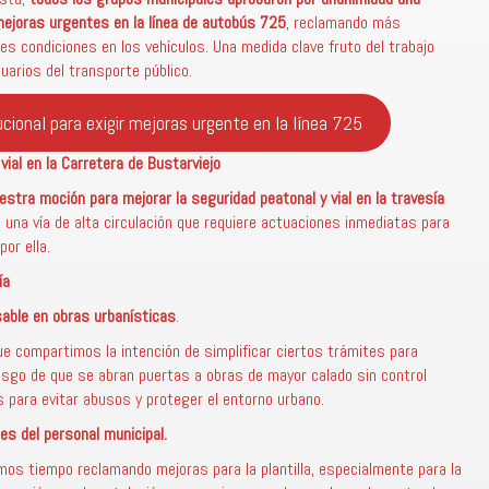
 mejoras urgentes en la línea de autobús 725
, reclamando más
res condiciones en los vehículos. Una medida clave fruto del trabajo
uarios del transporte público.
ucional para exigir mejoras urgente en la línea 725
ial en la Carretera de Bustarviejo
stra moción para mejorar la seguridad peatonal y vial en la travesía
, una vía de alta circulación que requiere actuaciones inmediatas para
por ella.
ía
able en obras urbanísticas
.
e compartimos la intención de simplificar ciertos trámites para
iesgo de que se abran puertas a obras de mayor calado sin control
s para evitar abusos y proteger el entorno urbano.
es del personal municipal.
mos tiempo reclamando mejoras para la plantilla, especialmente para la