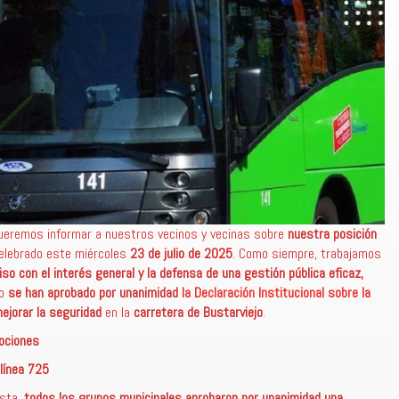
eremos informar a nuestros vecinos y vecinas sobre
nuestra posición
elebrado este miércoles
23 de julio de 2025
. Como siempre, trabajamos
o con el interés general y la defensa de una gestión pública eficaz,
no
se han aprobado por unanimidad
la Declaración Institucional sobre la
ejorar la seguridad
en la
carretera de Bustarviejo
.
Mociones
 línea 725
ista,
todos los grupos municipales aprobaron por unanimidad una