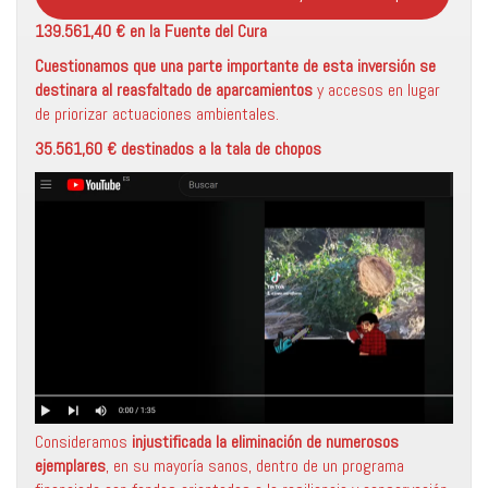
139.561,40 € en la Fuente del Cura
Cuestionamos que una parte importante de esta inversión se
destinara al reasfaltado de aparcamientos
y accesos en lugar
de priorizar actuaciones ambientales.
35.561,60 € destinados a la tala de chopos
Consideramos
injustificada la eliminación de numerosos
ejemplares
, en su mayoría sanos, dentro de un programa