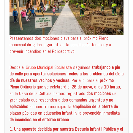
Presentamos dos mociones clave para el próximo Pleno
municipal dirigidas a garantizar la conciliación familiar y a
prevenir incendios en el Polideportivo.
Desde el
Grupo Municipal Socialista
seguimos
trabajando a pie
de calle para aportar soluciones reales a los problemas del día a
día de nuestros vecinos y vecinas
. Por ello, para el
próximo
Pleno Ordinario
que se celebrará el
28 de mayo
, a las
19 horas
,
en la Casa de la Cultura, hemos registrado
dos mociones
de
gran calado que responden a
dos demandas urgentes y no
aplazables
en nuestro municipio: la
ampliación de la oferta de
plazas públicas en educación infantil
y la
prevención inmediata
de incendios en el entorno urbano
.
1.
Una apuesta decidida por nuestra Escuela Infantil Pública y el