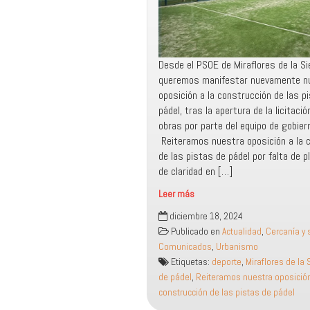
Desde el PSOE de Miraflores de la Si
queremos manifestar nuevamente n
oposición a la construcción de las p
pádel, tras la apertura de la licitaci
obras por parte del equipo de gobier
Reiteramos nuestra oposición a la 
de las pistas de pádel por falta de pl
de claridad en […]
Leer más
Reiteramos
diciembre 18, 2024
nuestra
Publicado en
Actualidad
,
Cercanía y 
oposición
Comunicados
,
Urbanismo
a
Etiquetas:
deporte
,
Miraflores de la 
la
de pádel
,
Reiteramos nuestra oposición
construcción
construcción de las pistas de pádel
de