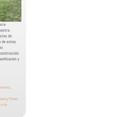
erra
uestra
istas de
ón de estas
no.
construcción
anificación y
servicio
,
Sierra
,
Pistas
 a la