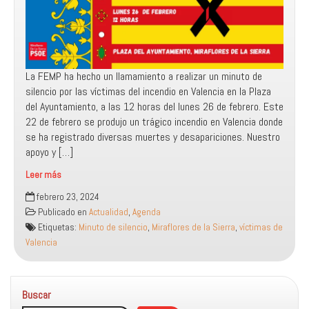
La FEMP ha hecho un llamamiento a realizar un minuto de
silencio por las víctimas del incendio en Valencia en la Plaza
del Ayuntamiento, a las 12 horas del lunes 26 de febrero. Este
22 de febrero se produjo un trágico incendio en Valencia donde
se ha registrado diversas muertes y desapariciones. Nuestro
apoyo y […]
Leer más
Minuto
febrero 23, 2024
de
Publicado en
Actualidad
,
Agenda
silencio
Etiquetas:
Minuto de silencio
,
Miraflores de la Sierra
,
víctimas de
por
Valencia
las
víctimas
del
Buscar
incendio