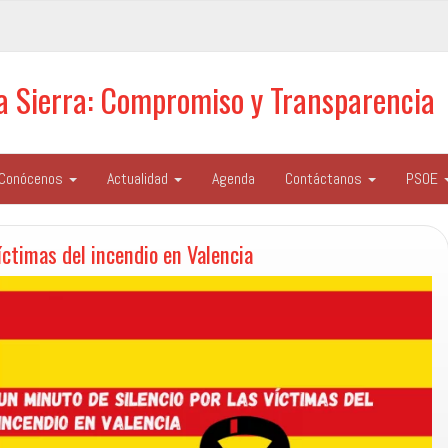
la Sierra: Compromiso y Transparencia
Conócenos
Actualidad
Agenda
Contáctanos
PSOE
íctimas del incendio en Valencia