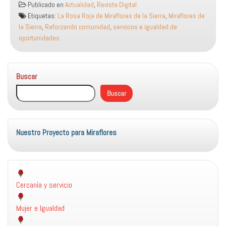
Publicado en
Actualidad
,
Revista Digital
comunidad,
Etiquetas:
La Rosa Roja de Miraflores de la Sierra
,
Miraflores de
servicios
la Sierra
,
Reforzando comunidad
,
servicios e igualdad de
e
oportunidades
igualdad
de
oportunidades»
Buscar
Buscar
Nuestro Proyecto para Miraflores
Cercanía y servicio
Mujer e Igualdad