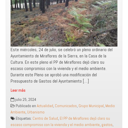
Este miércoles, 24 de julio, se celebró un pleno ordinario del
Ayuntamiento de Miraflores de la Sierra, en la Casa de la
Cultura. En este pleno el PP de Miraflores dejó claro su
escaso compromiso con la vivienda y el medio ambiente.
Durante este Pleno se aprobó una modificación del
Presupuesto de Gastos del Ayuntamiento […]
Leer más
El
julio 25, 2024
PP
Publicado en
Actualidad
,
Comunicados
,
Grupo Municipal
,
Medio
de
Ambiente
,
Urbanismo
Miraflores
Etiquetas:
Centro de Salud
,
El PP de Miraflores dejó claro su
dejó
escaso compromiso con la vivienda y el medio ambiente
,
gastos
,
claro