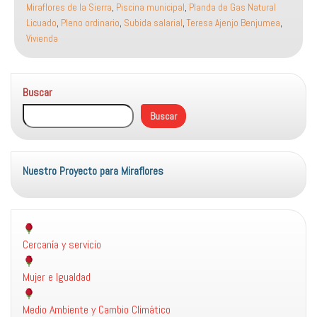
Miraflores de la Sierra
,
Piscina municipal
,
Planda de Gas Natural
su
Licuado
,
Pleno ordinario
,
Subida salarial
,
Teresa Ajenjo Benjumea
,
escaso
Vivienda
compromiso
con
la
Buscar
vivienda
y
Buscar
el
medio
ambiente
Nuestro Proyecto para Miraflores
Cercanía y servicio
Mujer e Igualdad
Medio Ambiente y Cambio Climático