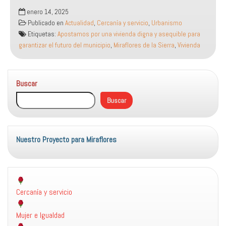
Apostamos
enero 14, 2025
por
Publicado en
Actualidad
,
Cercanía y servicio
,
Urbanismo
una
Etiquetas:
Apostamos por una vivienda digna y asequible para
vivienda
garantizar el futuro del municipio
,
Miraflores de la Sierra
,
Vivienda
digna
y
asequible
Buscar
para
garantizar
Buscar
el
futuro
del
municipio
Nuestro Proyecto para Miraflores
Cercanía y servicio
Mujer e Igualdad