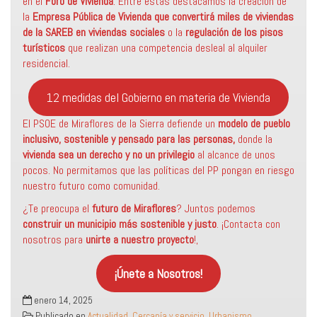
en el
Foro de Vivienda
. Entre estas destacamos la creación de
la
Empresa Pública de Vivienda que convertirá miles de viviendas
de la SAREB en viviendas sociales
o la
regulación de los pisos
turísticos
que realizan una competencia desleal al alquiler
residencial.
12 medidas del Gobierno en materia de Vivienda
El PSOE de Miraflores de la Sierra defiende un
modelo de pueblo
inclusivo, sostenible y pensado para las personas,
donde la
vivienda sea un derecho y no un privilegio
al alcance de unos
pocos. No permitamos que las políticas del PP pongan en riesgo
nuestro futuro como comunidad.
¿Te preocupa el
futuro de Miraflores
? Juntos podemos
construir un municipio más sostenible
y justo
. ¡Contacta con
nosotros para
unirte a nuestro proyecto
!,
¡Únete a Nosotros!
enero 14, 2025
Publicado en
Actualidad
,
Cercanía y servicio
,
Urbanismo