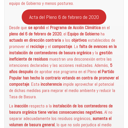
equipo de Gobierno y menos postureo.
Acta del Pleno 6 de febrero de 2020
Desde que
se aprobó
el
Programa de Acción Climática
en el
pleno del 6 de febrero de 2020
, el
Equipo de Gobierno
ha
actuado en dirección contraria
a los
objetivos
establecidos de
promover el
reciclaje
y el
compostaje
. La
falta de avances en la
instalación de contenedores de basura orgánica
y la
gestión
ineficiente de residuos
muestran una desconexión entre las
intenciones declaradas y las acciones realizadas. Además,
5
años después
de aprobar ese programa en el Pleno
el Partido
Popular han hecho lo contrario votando en contra de promover el
compostaje
. Esta
incoherencia
impide aprovechar el potencial
de dichas medidas para mejorar el medio ambiente y reducir la
Tasa de Basura.
La
inacción
respecto a la
instalación de los contenedores de
basura orgánica tiene varias consecuencias negativas.
Al no
separar adecuadamente los residuos orgánicos,
aumenta el
volumen de basura general
, lo que no solo perjudica al medio