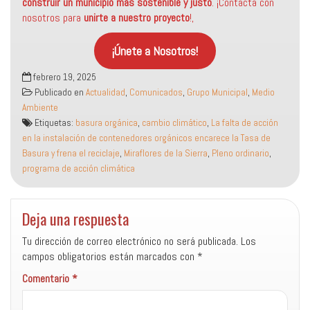
construir un municipio más sostenible
y justo
. ¡Contacta con
nosotros para
unirte a nuestro proyecto
!,
¡Únete a Nosotros!
febrero 19, 2025
Publicado en
Actualidad
,
Comunicados
,
Grupo Municipal
,
Medio
Ambiente
Etiquetas:
basura orgánica
,
cambio climático
,
La falta de acción
en la instalación de contenedores orgánicos encarece la Tasa de
Basura y frena el reciclaje
,
Miraflores de la Sierra
,
Pleno ordinario
,
programa de acción climática
Deja una respuesta
Tu dirección de correo electrónico no será publicada.
Los
campos obligatorios están marcados con
*
Comentario
*