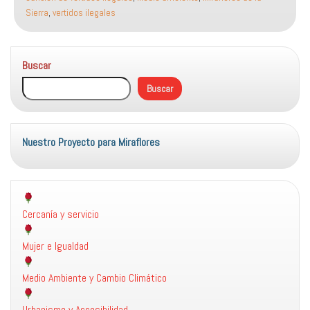
en
Sierra
,
vertidos ilegales
el
control
y
Buscar
sanción
de
Buscar
vertidos
ilegales
Nuestro Proyecto para Miraflores
Cercanía y servicio
Mujer e Igualdad
Medio Ambiente y Cambio Climático
Urbanismo y Accesibilidad