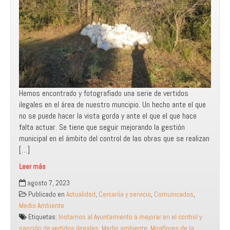
Hemos encontrado y fotografiado una serie de vertidos
ilegales en el área de nuestro muncipio. Un hecho ante el que
no se puede hacer la vista gorda y ante el que el que hace
falta actuar. Se tiene que seguir mejorando la gestión
municipal en el ámbito del control de las obras que se realizan
[…]
Leer más
Instamos
agosto 7, 2023
al
Publicado en
Actualidad
,
Cercanía y servicio
,
Comunicados
,
Ayuntamiento
Medio Ambiente
a
Etiquetas:
Instamos al Ayuntamiento a mejorar en el control y
mejorar
sanción de vertidos ilegales
,
Medio ambiente
,
Miraflores de la