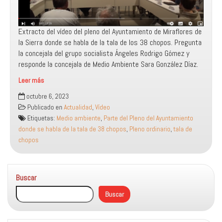
Extracto del vídeo del pleno del Ayuntamiento de Miraflores de
la Sierra donde se habla de la tala de los 38 chopos. Pregunta
la concejala del grupo socialista Ángeles Rodrigo Gómez y
responde la concejala de Medio Ambiente Sara González Díaz.
Leer más
Debate
octubre 6, 2023
sobre
Publicado en
Actualidad
,
Vídeo
la
Etiquetas:
Medio ambiente
,
Parte del Pleno del Ayuntamiento
tala
donde se habla de la tala de 38 chopos
,
Pleno ordinario
,
tala de
de
chopos
38
chopos
Buscar
Buscar