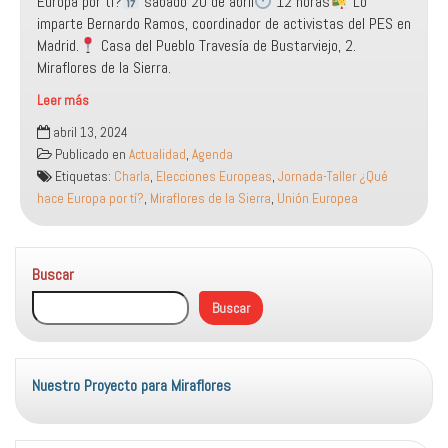
Europa por ti?
sábado 20 de abril
12 horas
Lo
imparte Bernardo Ramos, coordinador de activistas del PES en
Madrid.
Casa del Pueblo Travesía de Bustarviejo, 2.
Miraflores de la Sierra.
Leer más
Jornada-
abril 13, 2024
Taller
Publicado en
Actualidad
,
Agenda
¿Qué
Etiquetas:
Charla
,
Elecciones Europeas
,
Jornada-Taller ¿Qué
hace
hace Europa por tí?
,
Miraflores de la Sierra
,
Unión Europea
Europa
por
tí?
Buscar
Buscar
Nuestro Proyecto para Miraflores