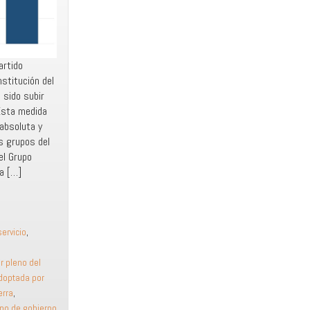
artido
nstitución del
sido subir
 Esta medida
absoluta y
s grupos del
el Grupo
la […]
servicio
,
r pleno del
doptada por
erra
,
ipo de gobierno