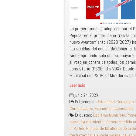
La primera medida adoptada por el P
Popular en el primer pleno tras la co
nuevo Ayuntamiento (2023-2027) ha 
los sueldos del equipo de Gobierno.
se ha aprobado solo con su mayoría 
el voto en contra de todos los demá
consistorio (PSOE, IU y VOX). Desde 
Municipal del PSOE en Miraflores de 
Leer más
Rechazamos
junio 24, 2023
la
Publicado en
Actualidad
,
Cercanía y 
subida
Comunicados
,
Economía responsable
salarial
Etiquetas:
Gobierno Municipal
,
Prime
del
nuevo ayuntamiento
,
primera medida a
equipo
el Partido Popular de Miraflores de la Si
de
Rechazamos la subida salarial del equ