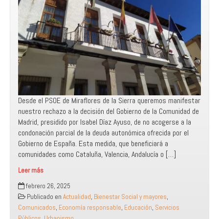
Desde el PSOE de Miraflores de la Sierra queremos manifestar
nuestro rechazo a la decisión del Gobierno de la Comunidad de
Madrid, presidido por Isabel Díaz Ayuso, de no acogerse a la
condonación parcial de la deuda autonómica ofrecida por el
Gobierno de España. Esta medida, que beneficiará a
comunidades como Cataluña, Valencia, Andalucía o […]
Leer más
El
febrero 26, 2025
rechazo
Publicado en
Actualidad
,
Bienestar Social y mayores
,
del
Comunicados
,
Economía responsable
,
Educación
,
Servicios
PP
Públicos
,
Urbanismo