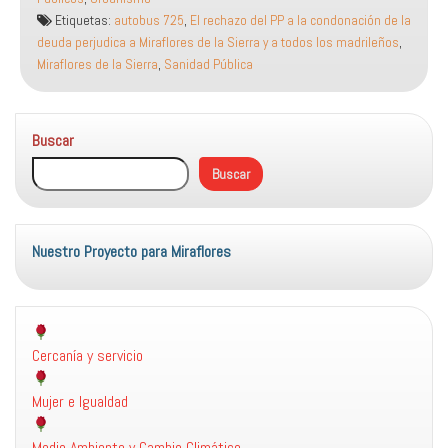
a
Etiquetas:
autobus 725
,
El rechazo del PP a la condonación de la
la
deuda perjudica a Miraflores de la Sierra y a todos los madrileños
,
condonación
Miraflores de la Sierra
,
Sanidad Pública
de
la
deuda
Buscar
perjudica
a
Buscar
Miraflores
de
la
Sierra
Nuestro Proyecto para Miraflores
y
a
todos
los
Cercanía y servicio
madrileños
Mujer e Igualdad
Medio Ambiente y Cambio Climático