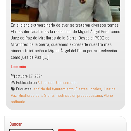
En el pleno extraordinario de ayer se trataron diversos temas.
El más destacable es la reelección de Miguel Ángel Peso como
Juez de Paz de Miraflores de la Sierra. Desde el PSOE de
Miraflores de la Sierra, queremos expresarle nuestra más
sincera felicitación a Miguel Ángel del Peso por su reelección
como juez de Paz […]
Leer más
Felicitamos
octubre 17, 2024
a
Publicado en
Actualidad
,
Comunicados
Miguel
Etiquetas:
edificio del Ayuntamiento
,
Fiestas Locales
,
Juez de
Ángel
Paz
,
Miraflores de la Sierra
,
modificación presupuestaria
,
Pleno
del
ordinario
Peso
por
su
Buscar
reelección
como