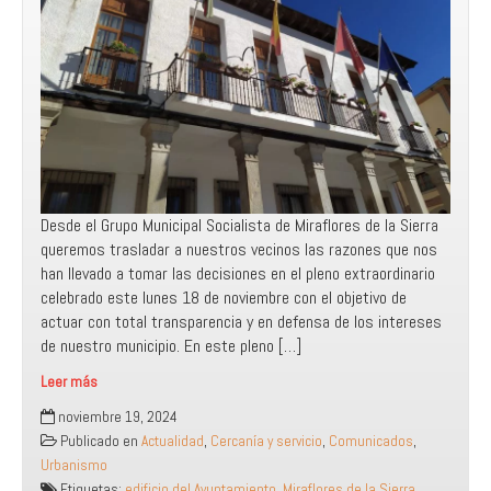
Desde el Grupo Municipal Socialista de Miraflores de la Sierra
queremos trasladar a nuestros vecinos las razones que nos
han llevado a tomar las decisiones en el pleno extraordinario
celebrado este lunes 18 de noviembre con el objetivo de
actuar con total transparencia y en defensa de los intereses
de nuestro municipio. En este pleno […]
Leer más
Apostamos
noviembre 19, 2024
por
Publicado en
Actualidad
,
Cercanía y servicio
,
Comunicados
,
la
Urbanismo
rehabilitación
Etiquetas:
edificio del Ayuntamiento
,
Miraflores de la Sierra
,