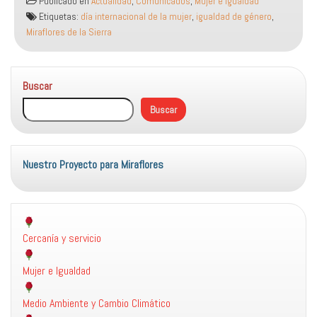
Publicado en
Actualidad
,
Comunicados
,
Mujer e igualdad
entre
Etiquetas:
día internacional de la mujer
,
igualdad de género
,
hombres
Miraflores de la Sierra
y
mujeres
es
Buscar
imprescindible
para
Buscar
una
democracia
plena
Nuestro Proyecto para Miraflores
Cercanía y servicio
Mujer e Igualdad
Medio Ambiente y Cambio Climático