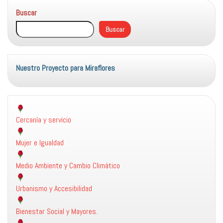
medidas
Buscar
para
favorecer
Buscar
la
igualdad
de
género
Nuestro Proyecto para Miraflores
en
el
deporte
Cercanía y servicio
Mujer e Igualdad
Medio Ambiente y Cambio Climático
Urbanismo y Accesibilidad
Bienestar Social y Mayores.