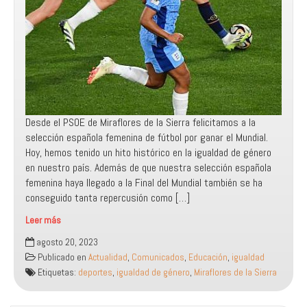
Desde el PSOE de Miraflores de la Sierra felicitamos a la
selección española femenina de fútbol por ganar el Mundial.
Hoy, hemos tenido un hito histórico en la igualdad de género
en nuestro país. Además de que nuestra selección española
femenina haya llegado a la Final del Mundial también se ha
conseguido tanta repercusión como […]
Leer más
Instamos
agosto 20, 2023
al
Publicado en
Actualidad
,
Comunicados
,
Educación
,
igualdad
Ayuntamiento
Etiquetas:
deportes
,
igualdad de género
,
Miraflores de la Sierra
a
tomar