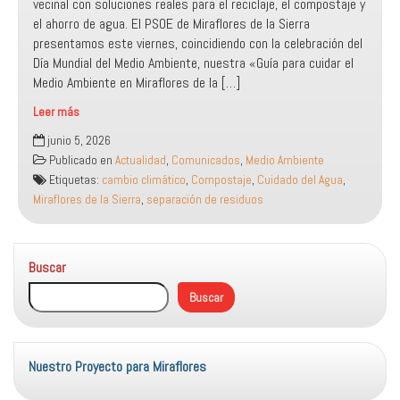
vecinal con soluciones reales para el reciclaje, el compostaje y
el ahorro de agua. El PSOE de Miraflores de la Sierra
presentamos este viernes, coincidiendo con la celebración del
Día Mundial del Medio Ambiente, nuestra «Guía para cuidar el
Medio Ambiente en Miraflores de la […]
Leer más
El
junio 5, 2026
PSOE
Publicado en
Actualidad
,
Comunicados
,
Medio Ambiente
presenta
Etiquetas:
cambio climático
,
Compostaje
,
Cuidado del Agua
,
una
Miraflores de la Sierra
,
separación de residuos
guía
práctica
para
Buscar
hacer
de
Buscar
Miraflores
un
municipio
verde
Nuestro Proyecto para Miraflores
y