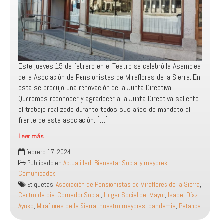
Este jueves 15 de febrero en el Teatro se celebró la Asamblea
de la Asociación de Pensionistas de Miraflores de la Sierra. En
esta se produjo una renovación de la Junta Directiva.
Queremos reconocer y agradecer a la Junta Directiva saliente
el trabajo realizado durante todos sus años de mandato al
frente de esta asociación. […]
Leer más
Nuestros
febrero 17, 2024
mayores,
Publicado en
Actualidad
,
Bienestar Social y mayores
,
con
Comunicados
su
Etiquetas:
Asociación de Pensionistas de Miraflores de la Sierra
,
experiencia
Centro de día
,
Comedor Social
,
Hogar Social del Mayor
,
Isabel Díaz
y
Ayuso
,
Miraflores de la Sierra
,
nuestro mayores
,
pandemia
,
Petanca
sabiduría,