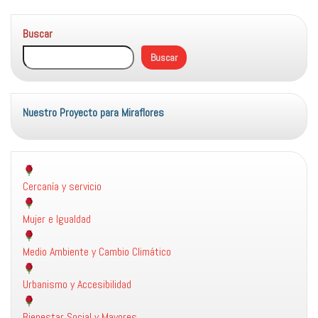
son
una
Buscar
parte
importante
Buscar
de
Miraflores
de
la
Nuestro Proyecto para Miraflores
Sierra
Cercanía y servicio
Mujer e Igualdad
Medio Ambiente y Cambio Climático
Urbanismo y Accesibilidad
Bienestar Social y Mayores.