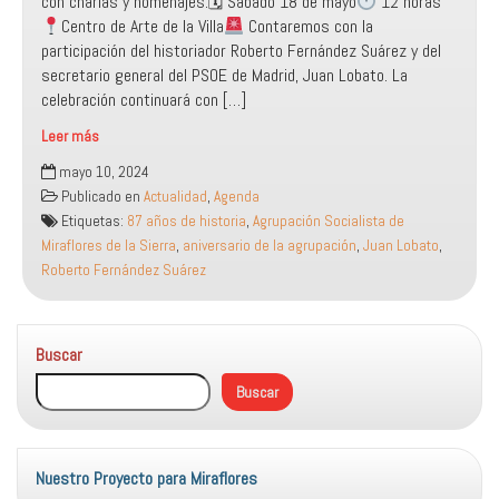
con charlas y homenajes.🗓 Sábado 18 de mayo
12 horas
Centro de Arte de la Villa
Contaremos con la
participación del historiador Roberto Fernández Suárez y del
secretario general del PSOE de Madrid, Juan Lobato. La
celebración continuará con […]
Leer más
87
mayo 10, 2024
años
Publicado en
Actualidad
,
Agenda
de
Etiquetas:
87 años de historia
,
Agrupación Socialista de
historia
Miraflores de la Sierra
,
aniversario de la agrupación
,
Juan Lobato
,
Roberto Fernández Suárez
Buscar
Buscar
Nuestro Proyecto para Miraflores