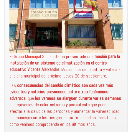
El
Grupo Municipal Socialista
ha presentado una
moción para la
instalación de un sistema de climatización en el centro
educativo Vicente Aleixandre
. Moción que se debatirá y votará en
el pleno municipal del próximo jueves 28 de septiembre.
Las
consecuencias del cambio climático son cada vez más
evidentes y notorias provocando entre otros fenómenos
adversos
, que
los veranos se alarguen durante varias semanas
con episodios de
calor extremo
y persistente
que pueden
afectar a la salud de las personas y aumentar la vulnerabilidad
del municipio ante los riesgos de sufrir incendios forestales,
como venimos comprobando en los últimos años.