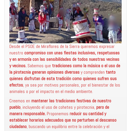
Desde el PSOE de Miraflores de la Sierra queremos expresar
nuestro
compromiso con unas fiestas inclusivas, respetuosas
y en armonía con las sensibilidades de todos nuestras vecinas
y vecinos.
Sabemos que
tradiciones como la música o el uso de
la pirotecnia generan opiniones diversas
y comprenden
tanto
quienes disfrutan de esta tradición como quienes sufren sus
efectos
, ya sea por motivos personales, por el bienestar de los
animales o por el impacto en el medio ambiente.
Creemos en
mantener las tradiciones festivas de nuestro
pueblo
, incluyendo el uso de cohetes y pirotecnia,
pero de
manera responsable.
Proponemos
reducir su cantidad y
establecer horarios adecuados que no perturben el descanso
ciudadano
, buscando un equilibrio entre la celebración y el