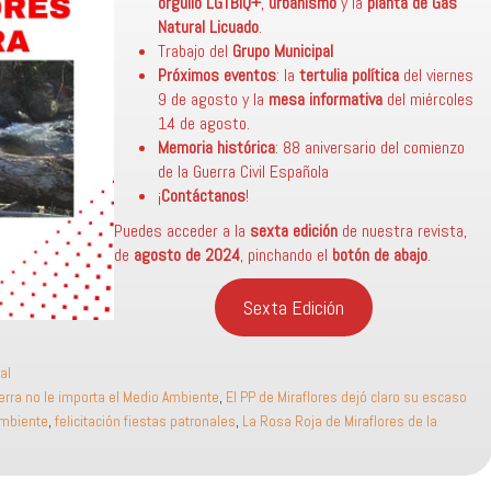
orgullo LGTBIQ+
,
urbanismo
y la
planta de Gas
Natural Licuado
.
Trabajo del
Grupo Municipal
Próximos eventos
: la
tertulia política
del viernes
9 de agosto y la
mesa informativa
del miércoles
14 de agosto.
Memoria histórica
: 88 aniversario del comienzo
de la Guerra Civil Española
¡
Contáctanos
!
Puedes acceder a la
sexta edición
de nuestra revista,
de
agosto de 2024
, pinchando el
botón de abajo
.
Sexta Edición
al
ierra no le importa el Medio Ambiente
,
El PP de Miraflores dejó claro su escaso
ambiente
,
felicitación fiestas patronales
,
La Rosa Roja de Miraflores de la