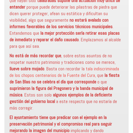
Que hayan sido
taladradas supone una actuación muy difícil de
entender
porque puede deteriorar las pilastras de piedra que
dicen querer proteger, afean su estática y dificultan su
visibilidad, algo que seguramente
no estará avalado con
informes favorables de los servicios técnicos municipales
.
Entendemos que
la mejor protección sería retirar esas placas
de inmediato y reparar el daño causado
. Emplazamos al alcalde
para que así sea.
No está de más recordar que
, sobre estos asuntos de no
respetar nuestro patrimonio y tradiciones como se merece,
llueve sobre mojado
. Basta con recordar la
tala indiscriminada
de los chopos centenarios de la Fuente del Cura
, que
la fiesta
de San Blas no se celebra el día que corresponde
o que
suprimieron la figura del Pregonero y la banda municipal de
música
. Estos son solo
algunos ejemplos de la deficiente
gestión del gobierno local
a este respecto que no estaría de
más corregir.
El ayuntamiento tiene que predicar con el ejemplo en la
preservación patrimonial y el compromiso real para seguir
mejorando la imagen del municipio
implicando y dando