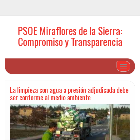
PSOE Miraflores de la Sierra:
Compromiso y Transparencia
Cambiar 
La limpieza con agua a presión adjudicada debe
ser conforme al medio ambiente