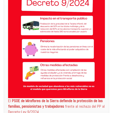
El
PSOE de Miraflores de la Sierra defiende la protección de las
familias, pensionistas y trabajadores
frente al rechazo del PP al
Decreto-Ley 9/2024.