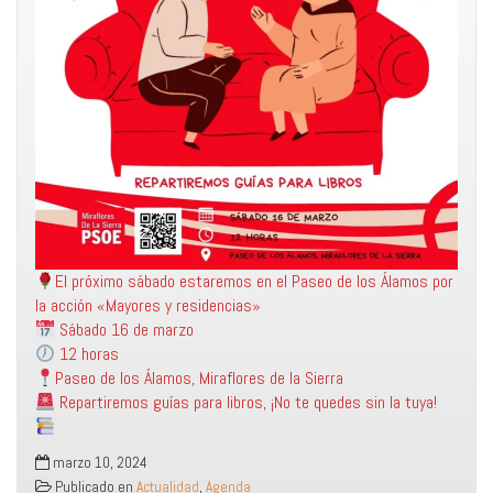
El próximo sábado estaremos en el Paseo de los Álamos por
la acción «Mayores y residencias»
Sábado 16 de marzo
12 horas
Paseo de los Álamos, Miraflores de la Sierra
Repartiremos guías para libros, ¡No te quedes sin la tuya!
marzo 10, 2024
Publicado en
Actualidad
,
Agenda