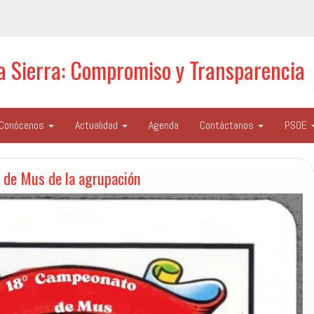
la Sierra: Compromiso y Transparencia
Conócenos
Actualidad
Agenda
Contáctanos
PSOE
 de Mus de la agrupación