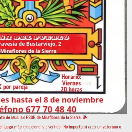
to de Mus
del
PSOE de Miraflores de la Sierra
!
el juego
más tradicional y divertido! ¡
No importa
si eres un
veterano o