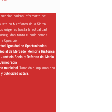
 sección podrás informarte de:
lista en Miraflores de la Sierra
s orígenes hasta la actualidad.
nseguidos tanto cuando hemos
la Oposición.
rtad
,
Igualdad de Oportunidades
,
ocial de Mercado
,
Memoria Histórica
,
,
Justicia Social
y
Defensa del Medio
Democracia
.
po municipal
. También cumplimos con
 y publicidad activa
.