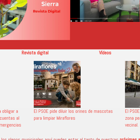
Revista digital
Vídeos
 obligar a
El PSOE pide diluir los orines de mascotas
El PSOE
 cuentas al
para limpiar Miraflores
zona pe
emergencias
vecinal.
los plenos municipales aquí puedes estar al tanto de nuestras
próximas a