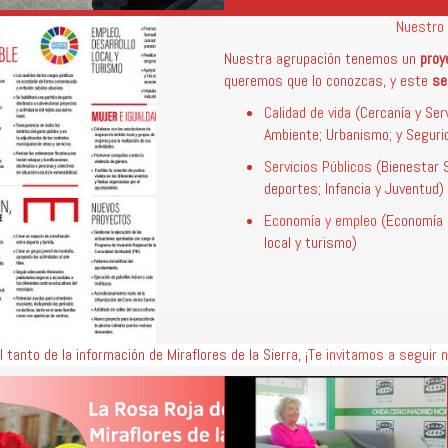
Nuestro 
Nuestra agrupación tenemos un
proy
queremos que lo conozcas, y este
se
Calidad de vida
(Cercanía y Serv
Ambiente; Urbanismo; y Seguri
Servicios Públicos
(Bienestar S
deportes; Infancia y Juventud)
Economía y empleo
(Economía r
local y turismo)
l tanto de la información de Miraflores de la Sierra,
¡Te invitamos a seguir n