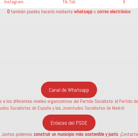
Instagram
Tik Tok
X
O
también puedes hacerlo mediante
whatsapp
o
correo electrónico
:
Canal de Whatsapp
a los diferentes niveles organizativos del Partido Socialista: el
Partido d
udes Socialistas de España
y las
Juventudes Socialistas de Madrid
.
Enlaces del PSOE
? Juntos podemos
construir un municipio más sostenible
y justo
. ¡Contact