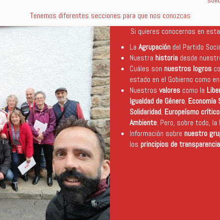
Tenemos diferentes secciones para que nos
conozcas
Si quieres conocernos en esta
La
Agrupación
del Partido Socia
Nuestra
historia
desde nuestro
Cuáles son
nuestros logros
co
estado en el Gobierno como en 
Nuestros
valores
como la
Libe
Igualdad de Género
,
Economía S
Solidaridad
,
Europeísmo crítico
Ambiente
. Pero, sobre todo, la
Información sobre
nuestro gru
los
principios de transparencia