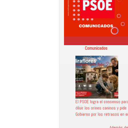
Comunicados
El PSOE logra el consenso para
diluir los orines caninos y pide
Gobierno por los retrasos en 
Además de 