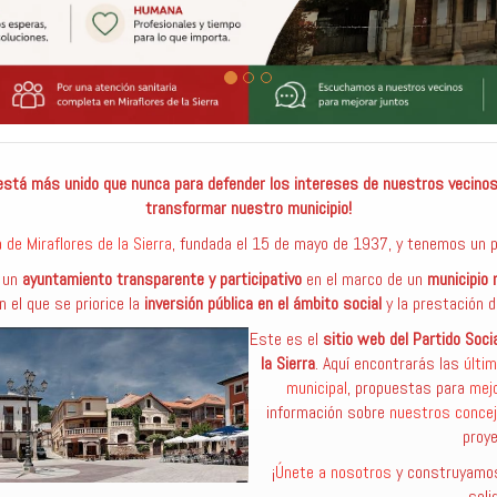
 está más unido que nunca para defender los intereses de nuestros vecinos.
transformar nuestro municipio!
 de Miraflores de la Sierra
, fundada el 15 de mayo de 1937, y tenemos un p
r un
ayuntamiento transparente y participativo
en el marco de un
municipio 
n el que se priorice la
inversión pública en el ámbito social
y la prestación d
Este es el
sitio web del Partido Soci
la Sierra
. Aquí encontrarás las
últi
municipal
, propuestas para
mejo
información sobre
nuestros concej
proye
¡
Únete a nosotros
y construyamos 
solid