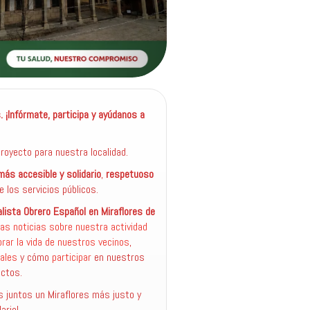
e
 ¡Infórmate, participa y ayúdanos a
royecto para nuestra localidad.
más accesible y solidario
,
respetuoso
e los servicios públicos.
alista Obrero Español en Miraflores de
mas noticias sobre nuestra actividad
rar la vida de nuestros vecinos
,
ales
y cómo
participar
en nuestros
ctos.
juntos un Miraflores más justo y
ario!